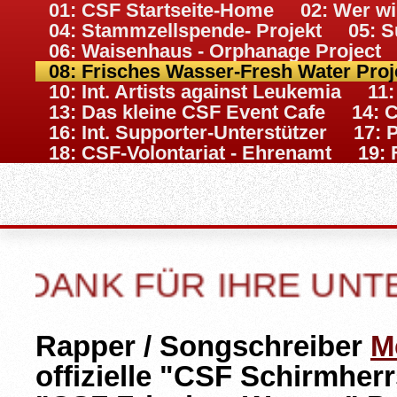
01: CSF Startseite-Home
02: Wer w
04: Stammzellspende- Projekt
05: S
06: Waisenhaus - Orphanage Project
08: Frisches Wasser-Fresh Water Proj
10: Int. Artists against Leukemia
11
13: Das kleine CSF Event Cafe
14: 
16: Int. Supporter-Unterstützer
17: 
18: CSF-Volontariat - Ehrenamt
19: 
E UNTERSTÜTZUNG ! ----
Rapper / Songschreiber
M
offizielle "CSF Schirmherr