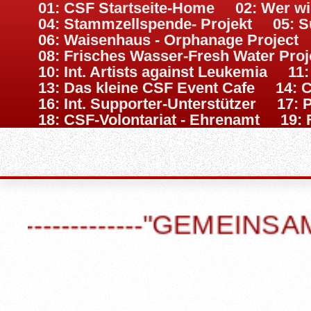
01: CSF Startseite-Home
02: Wer w
04: Stammzellspende- Projekt
05: S
06: Waisenhaus - Orphanage Project
08: Frisches Wasser-Fresh Water Proj
10: Int. Artists against Leukemia
11
13: Das kleine CSF Event Cafe
14: 
16: Int. Supporter-Unterstützer
17: 
18: CSF-Volontariat - Ehrenamt
19: 
----------"GEMEINSAM“ 