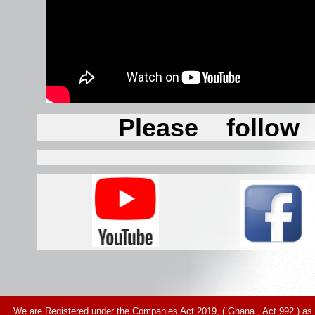
Please follo
We are Registered under the Companies Act 2019, ( Ghana , Act 992 ) as 