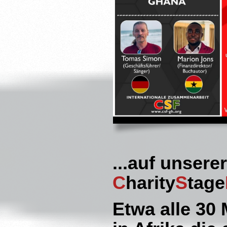
...auf unsere
C
harity
S
tage
Etwa alle 30