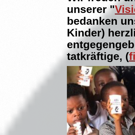
unserer "
Vis
bedanken un
Kinder) herzl
entgegengebr
tatkräftige, (
f