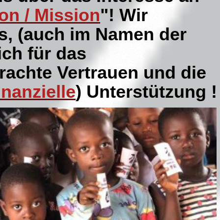
ion / Mission
"
! Wir
s, (auch im Namen der
ich für das
achte Vertrauen und die
inanzielle
) Unterstützung
!