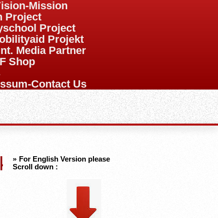
Vision-Mission
 Project
yschool Project
obilityaid Projekt
Int. Media Partner
SF Shop
s
essum-Contact Us
leukämiekranke Kinder (Sch
»
For English Version please
Scroll down :