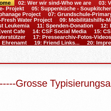
Home
02: Wer wir sind-Who we are
03: 
- Projekt
05: Suppenküche - Soupkitchen
phanage Project
07: Grundschule-Primar
-Fresh Water Project
09: Mobilitätshilfe-M
nst Leukemia
11: Spenden-Donation
12: 
Event Cafe
14: CSF Social Media
15: C
nterstützer
17: Pressearchiv-Fotos-Video
 - Ehrenamt
19: Friend Links...
20: Impr
e Typisierungsaktion für 