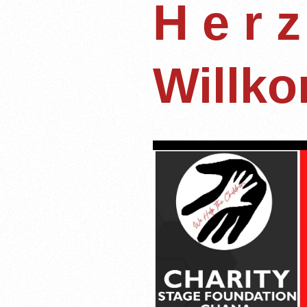
H e r z
Willko