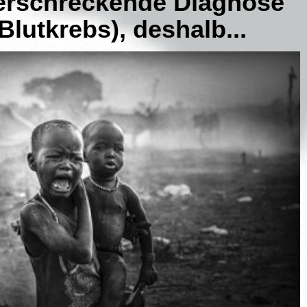
e erschreckende Diagnose
lutkrebs), deshalb...