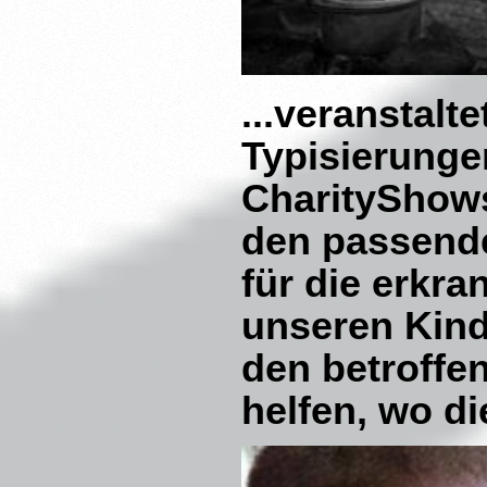
...veranstal
Typisierunge
CharityShows
den passende
für die erkra
unseren Kin
den betroffen
helfen,
wo die