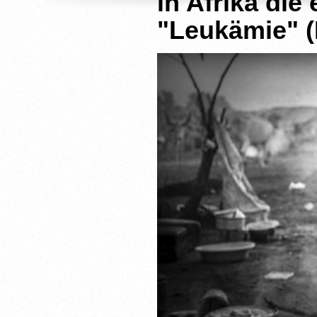
in Afrika di
"Leukämie" (B