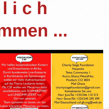
 l i c h
mmen ...